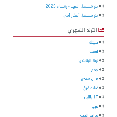
تتر مسلسل العهد - رمضان 2025
تتر مسلسل أفكار أمي
الترند الشهري
حبيتك
اسف
لولا البنات يا
جدع
مش هتكرر
غيابه فرق
١٢ بالليل
فرح
مراية الحب