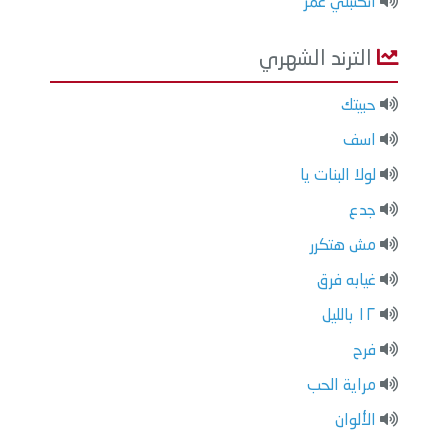
انكتبلي عمر
الترند الشهري
حبيتك
اسف
لولا البنات يا
جدع
مش هتكرر
غيابه فرق
١٢ بالليل
فرح
مراية الحب
الألوان