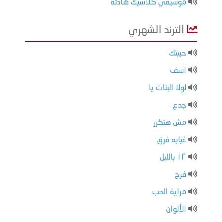
موسيقي كلاسيك هادئة
الترند الشهري
حبيتك
اسف
لولا البنات يا
جدع
مش هتكرر
غيابه فرق
١٢ بالليل
فرح
مراية الحب
الألوان