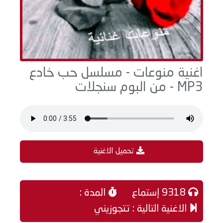
اغنية منوعات - مسلسل حب خادع
MP3 - من البوم سنجلات
تحميل الاغنية
9318 إستماع
المدة :
الاغنية التالية : تتجوزيني