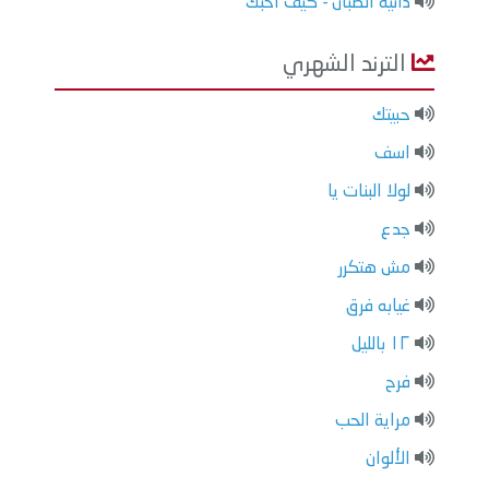
دانيه الصبان - كيف احبك
الترند الشهري
حبيتك
اسف
لولا البنات يا
جدع
مش هتكرر
غيابه فرق
١٢ بالليل
فرح
مراية الحب
الألوان