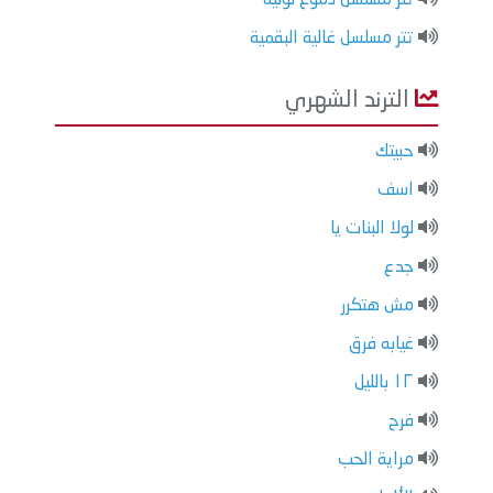
تتر مسلسل غالية البقمية
الترند الشهري
حبيتك
اسف
لولا البنات يا
جدع
مش هتكرر
غيابه فرق
١٢ بالليل
فرح
مراية الحب