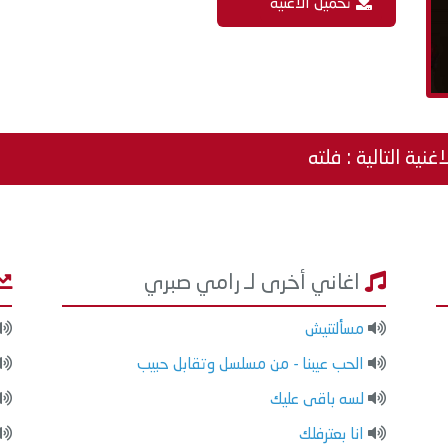
تحميل الاغنية
اغنية التالية : فلته
اغاني أخرى لـ رامي صبري
مسألتنيش
الحب عيبنا - من مسلسل وتقابل حبيب
لسه باقى عليك
انا بعترفلك