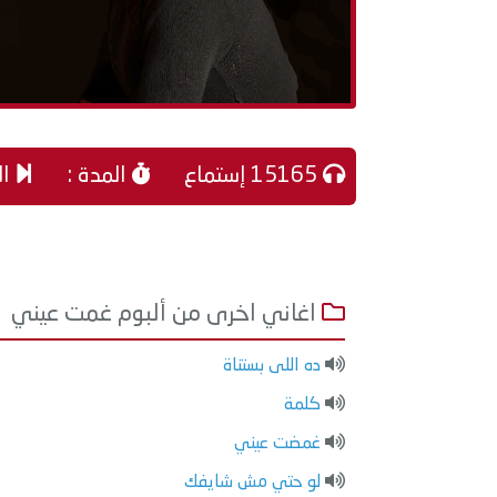
15165 إستماع
المدة :
ال
اغاني اخرى من ألبوم غمت عيني
ده اللى بستناة
كلمة
غمضت عيني
لو حتي مش شايفك