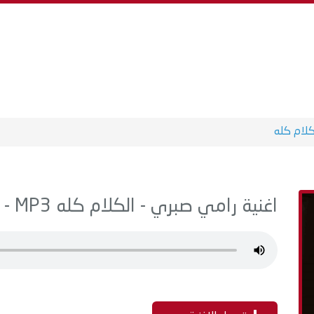
كلام كله
اغنية رامي صبري - الكلام كله MP3 - من البوم غمت عيني