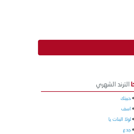
الترند الشهري
حبيتك
اسف
لولا البنات يا
جدع