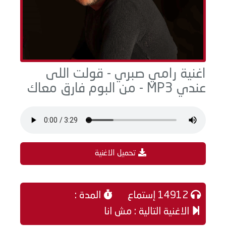
اغنية رامي صبري - قولت اللى
عندي MP3 - من البوم فارق معاك
تحميل الاغنية
14912 إستماع
المدة :
الاغنية التالية : مش انا