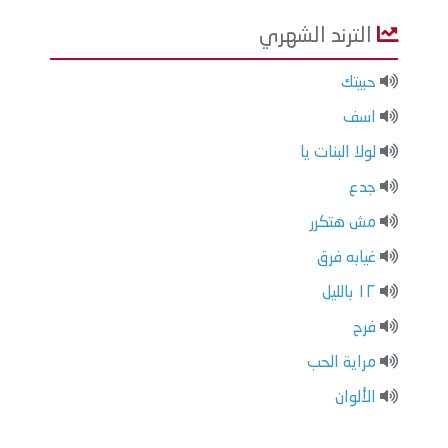
الترند الشهري
حبيتك
اسف
لولا البنات يا
جدع
مش هتكرر
غيابه فرق
١٢ بالليل
فرح
مراية الحب
الألوان