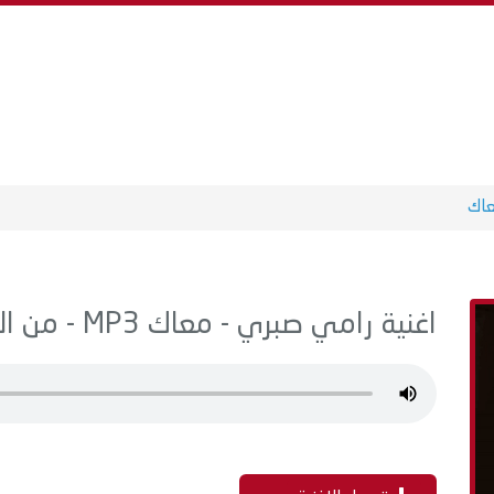
اك
اغنية رامي صبري - معاك MP3 - من البوم أجمل ليالي عمري