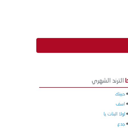
الترند الشهري
حبيتك
اسف
لولا البنات يا
جدع