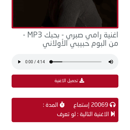
اغنية رامي صبري - بحبك MP3 -
من البوم حبيبي الأولاني
تحميل الاغنية
20069 إستماع
المدة :
الاغنية التالية : لو تعرف