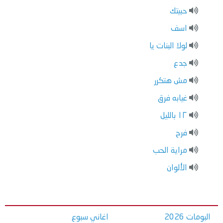
حبيتك
اسف
لولا البنات يا
جدع
مش هتكرر
غيابه فرق
١٢ بالليل
فرح
مراية الحب
الألوان
البومات 2026
اغاني سبوع