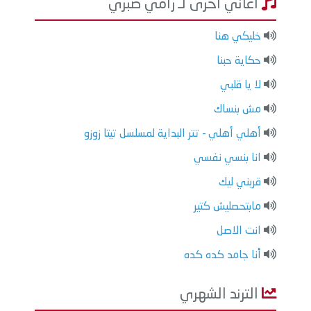
اغاني أخرى لـ رامي صبري
خليكي هنا
حكاية حبنا
لا يا قلبي
مش بنساك
أهلي أهلي - تتر البداية لمسلسل تيتا زوزو
انا بنسي نفسي
قربني ليك
مابتحصليش كتير
انت الاصل
أنا جامد كده كده
الترند الشهري