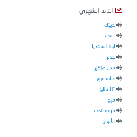
الترند الشهري
حبيتك
اسف
لولا البنات يا
جدع
مش هتكرر
غيابه فرق
١٢ بالليل
فرح
مراية الحب
الألوان