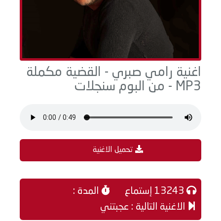
اغنية رامي صبري - القضية مكملة
MP3 - من البوم سنجلات
تحميل الاغنية
13243 إستماع
المدة :
الاغنية التالية : عجبتني