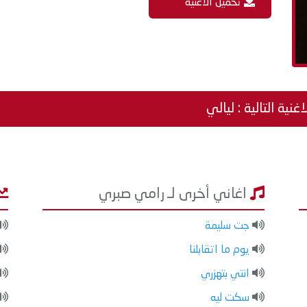
تحميل الاغنية
اغنية التالية : ليالي
اغاني أخرى لـ رامي صبري
جت سليمة
يوم ما اتقابلنا
انتي بتهزري
سكت ليه