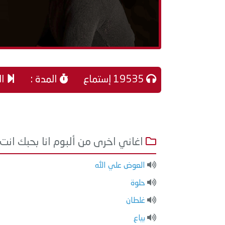
19535 إستماع
المدة :
ال
اغاني اخرى من ألبوم انا بحبك انت
العوض علي الله
حلوة
غلطان
بياع