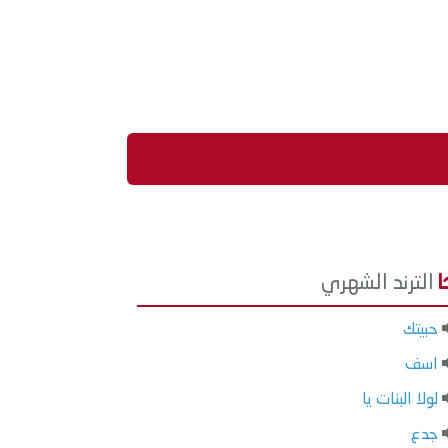
الترند الشهري
حبيتك
اسف
لولا البنات يا
جدع