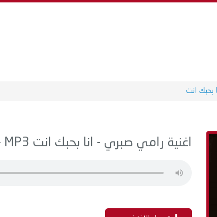
ا بحبك انت
اغنية رامي صبري - انا بحبك انت MP3 - من البوم انا بحبك انت