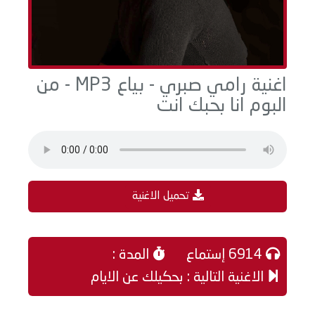
اغنية رامي صبري - بياع MP3 - من
البوم انا بحبك انت
تحميل الاغنية
6914 إستماع
المدة :
الاغنية التالية : بحكيلك عن الايام