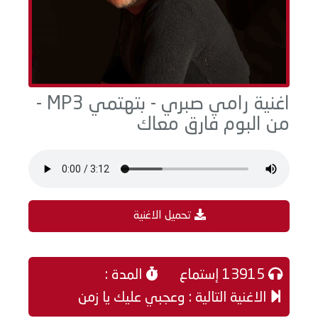
اغنية رامي صبري - بتهتمي MP3 -
من البوم فارق معاك
تحميل الاغنية
13915 إستماع
المدة :
الاغنية التالية : وعجبي عليك يا زمن