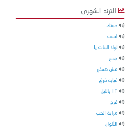
الترند الشهري
حبيتك
اسف
لولا البنات يا
جدع
مش هتكرر
غيابه فرق
١٢ بالليل
فرح
مراية الحب
الألوان