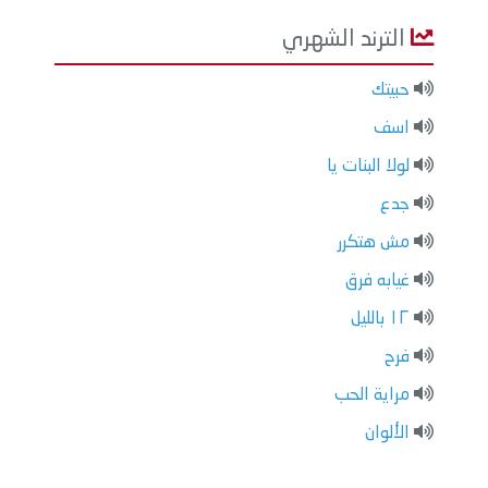
الترند الشهري
حبيتك
اسف
لولا البنات يا
جدع
مش هتكرر
غيابه فرق
١٢ بالليل
فرح
مراية الحب
الألوان