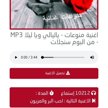
اغنية منوعات - ياليالي ويا ليلا MP3
- من البوم سنجلات
تحميل الاغنية
10212 إستماع
المدة :
الاغنية التالية : احب البر والمزيون