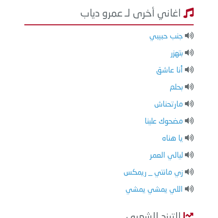
اغاني أخرى لـ عمرو دياب
جنب حبيبي
بتهزر
أنا عاشق
بحلم
مارتحناش
مضحوك علينا
يا هناه
ليالي العمر
زي مانتي _ ريمكس
اللي يمشي يمشي
الترند الشهري