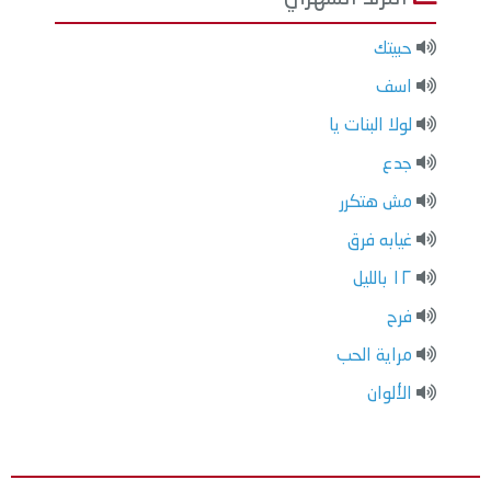
حبيتك
اسف
لولا البنات يا
جدع
مش هتكرر
غيابه فرق
١٢ بالليل
فرح
مراية الحب
الألوان