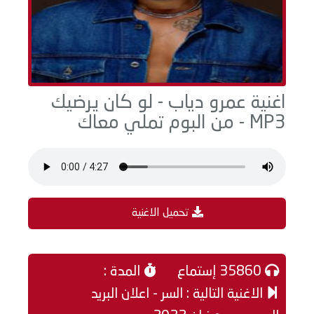
اغنية عمرو دياب - لو كان يرضيك
MP3 - من البوم تملي معاك
تحميل الاغنية
35860 إستماع
المدة :
الاغنية التالية : السر - اعلان البريد