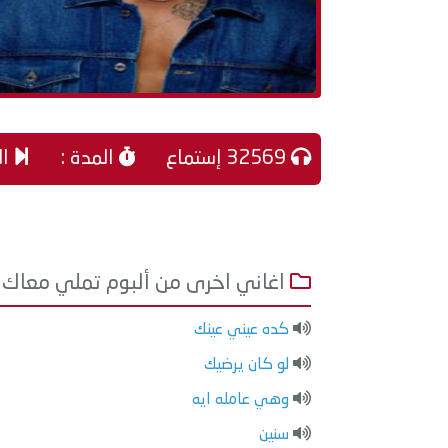
32569 إستماع
المدة :
ال
اغاني اخرى من ألبوم تملي معاك
كده عيني عينك
لو كان يرضيك
وهي عامله ايه
سنين