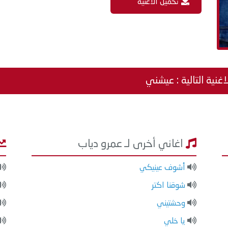
تحميل الاغنية
اغنية التالية : عيشني
اغاني أخرى لـ عمرو دياب
أشوف عينيكي
شوقنا اكتر
وحشتيني
يا خلي