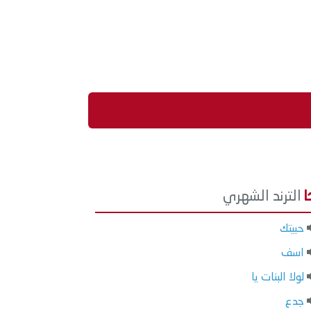
الترند الشهري
حبيتك
اسف
لولا البنات يا
جدع