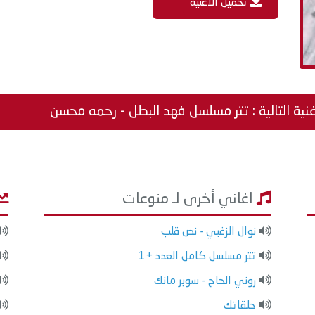
تحميل الاغنية
نية التالية : تتر مسلسل فهد البطل - رحمه محسن
اغاني أخرى لـ منوعات
نوال الزغبي - نص قلب
تتر مسلسل كامل العدد +1
روني الحاج - سوبر مانك
حلقاتك