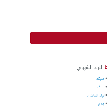
الترند الشهري
حبيتك
اسف
لولا البنات يا
جدع