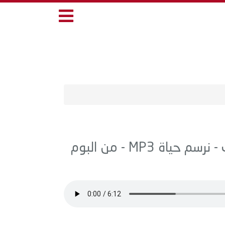
اغنية منوعات - نجوم بوليفارد المواهب - نرسم حياة MP3 - من البوم