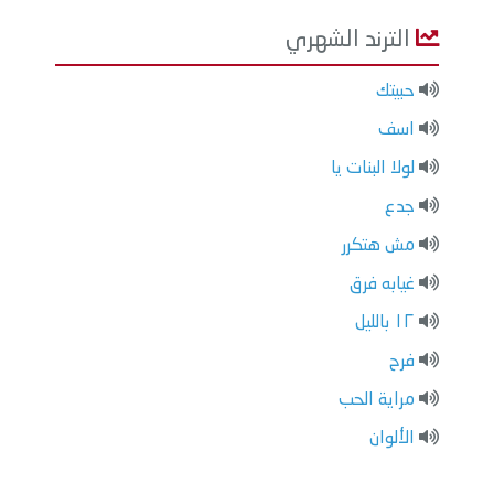
الترند الشهري
حبيتك
اسف
لولا البنات يا
جدع
مش هتكرر
غيابه فرق
١٢ بالليل
فرح
مراية الحب
الألوان