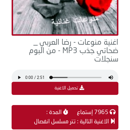
اغنية منوعات - رضا العربي _
ضحاتي جذب MP3 - من البوم
سنجلات
تحميل الاغنية
7965 إستماع
المدة :
الاغنية التالية : تتر مسلسل انفصال