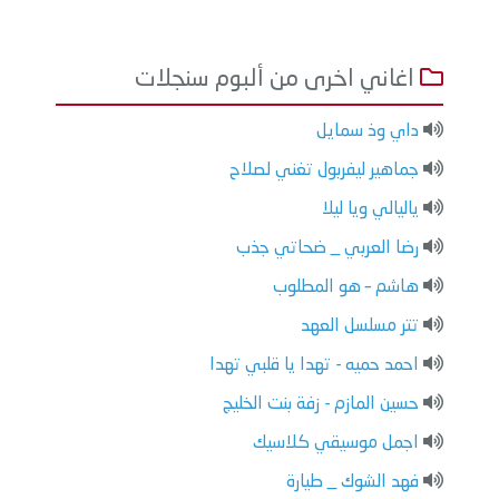
اغاني اخرى من ألبوم سنجلات
داي وذ سمايل
جماهير ليفربول تغني لصلاح
ياليالي ويا ليلا
رضا العربي _ ضحاتي جذب
هاشم – هو المطلوب
تتر مسلسل العهد
احمد حميه - تهدا يا قلبي تهدا
حسين المازم - زفة بنت الخليج
اجمل موسيقي كلاسيك
فهد الشوك _ طيارة