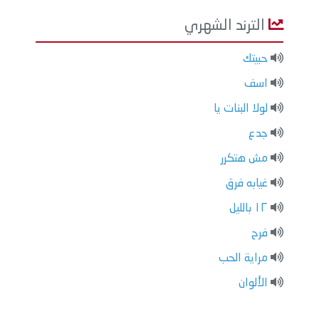
الترند الشهري
حبيتك
اسف
لولا البنات يا
جدع
مش هتكرر
غيابه فرق
١٢ بالليل
فرح
مراية الحب
الألوان