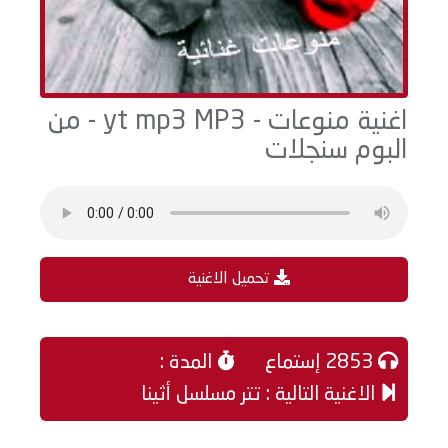
اغنية منوعات - yt mp3 MP3 - من
البوم سنجلات
تحميل الاغنية
2853 إستماع
المدة :
الاغنية التالية : تتر مسلسل أثينا