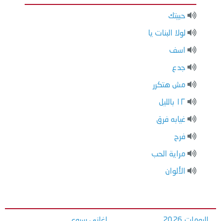
حبيتك
لولا البنات يا
اسف
جدع
مش هتكرر
١٢ بالليل
غيابه فرق
فرح
مراية الحب
الألوان
البومات 2026
اغاني سبوع