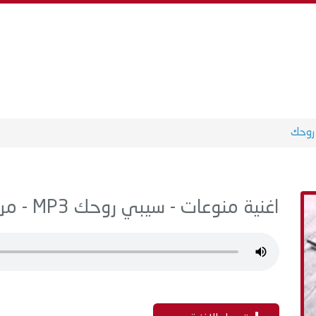
روحك
اغنية منوعات - سيبي روحك MP3 - من البوم اجمل اغاني عيد الحب