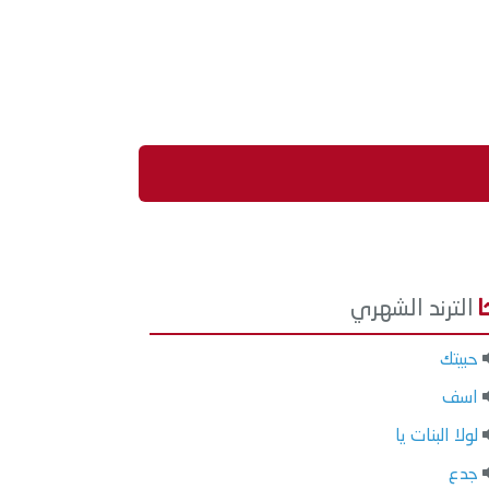
الترند الشهري
حبيتك
اسف
لولا البنات يا
جدع