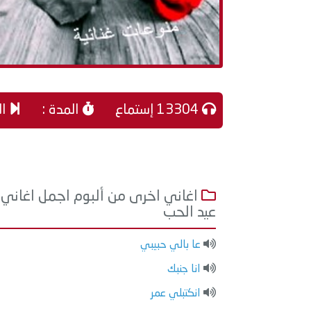
13304 إستماع
المدة :
ال
اغاني اخرى من ألبوم اجمل اغاني
عيد الحب
عا بالي حبيبي
انا جنبك
انكتبلي عمر