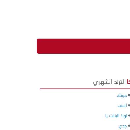
الترند الشهري
حبيتك
اسف
لولا البنات يا
جدع