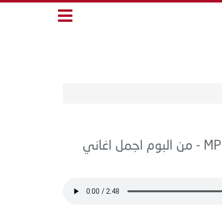
اغنية منوعات - عقبال الميه يا حياتي MP3 - من البوم اجمل اغاني