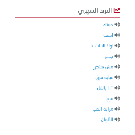
الترند الشهري
حبيتك
اسف
لولا البنات يا
جدع
مش هتكرر
غيابه فرق
١٢ بالليل
فرح
مراية الحب
الألوان