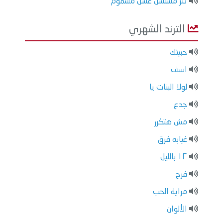
تتر مسلسل عسل مسموم
الترند الشهري
حبيتك
اسف
لولا البنات يا
جدع
مش هتكرر
غيابه فرق
١٢ بالليل
فرح
مراية الحب
الألوان