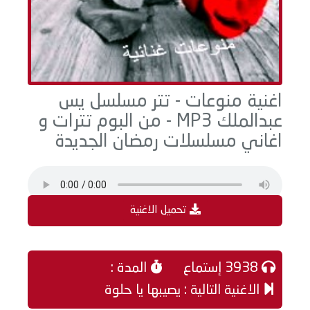
اغنية منوعات - تتر مسلسل يس
عبدالملك MP3 - من البوم تترات و
اغاني مسلسلات رمضان الجديدة
تحميل الاغنية
3938 إستماع
المدة :
الاغنية التالية : يصيبها يا حلوة