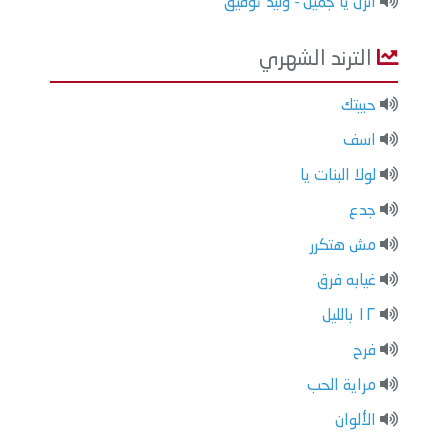
انزل يا جميل - وليد توفيق
الترند الشهري
حبيتك
اسف
لولا البنات يا
جدع
مش هتكرر
غيابه فرق
١٢ بالليل
فرح
مراية الحب
الألوان