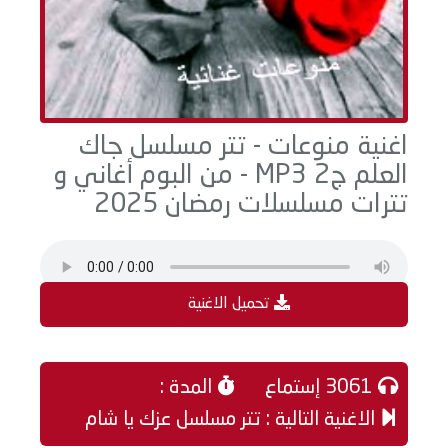
اغنية منوعات - تتر مسلسل جاك
العلم ج2 MP3 - من البوم أغاني و
تترات مسلسلات رمضان 2025
تحميل الاغنية
3061 إستماع
المدة :
الاغنية التالية : تتر مسلسل عزك يا شام