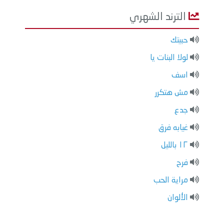
الترند الشهري
حبيتك
لولا البنات يا
اسف
مش هتكرر
جدع
غيابه فرق
١٢ بالليل
فرح
مراية الحب
الألوان