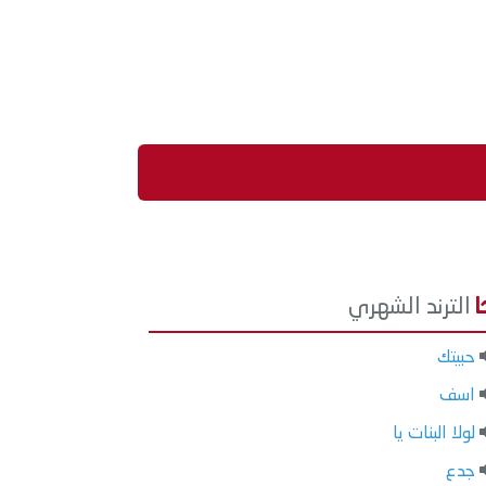
الترند الشهري
حبيتك
اسف
لولا البنات يا
جدع