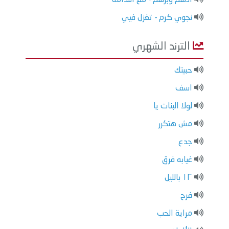
نجوي كرم - تغزل فيي
الترند الشهري
حبيتك
اسف
لولا البنات يا
مش هتكرر
جدع
غيابه فرق
١٢ بالليل
فرح
مراية الحب