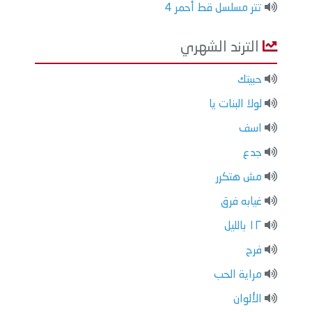
تتر مسلسل قط أحمر 4
الترند الشهري
حبيتك
لولا البنات يا
اسف
جدع
مش هتكرر
غيابه فرق
١٢ بالليل
فرح
مراية الحب
الألوان