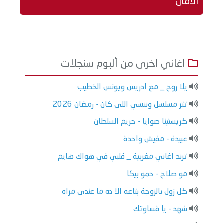
الامان
اغاني اخرى من ألبوم سنجلات
يلا روح _ مع ادريس ويونس الخطيب
تتر مسلسل وننسي اللى كان - رمضان 2026
كريستينا صوايا - حريم السلطان
عبيدة - مفيش واحدة
ترند اغاني مغربية _ قلبي في هواك هايم
مو صلاح - حمو بيكا
كل زول بالزوجة بتاعه الا ده ما عندى مراه
شهد - يا قساوتك