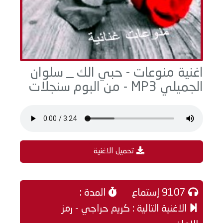
اغنية منوعات - حبي الك _ سلوان
الجميلي MP3 - من البوم سنجلات
تحميل الاغنية
9107 إستماع
المدة :
الاغنية التالية : كريم حراجي - رمز