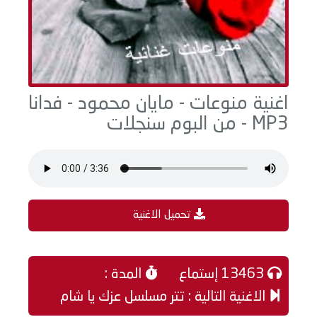
اغنية منوعات - مايان محمود - فدانا
MP3 - من البوم سنجلات
تحميل الاغنية
13463 إستماع
المدة :
الاغنية التالية : تتر مسلسل عزك يا شام