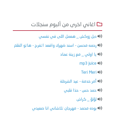
اغاني اخرى من ألبوم سنجلات
دبل زوكش _ هعمل اللى في نفسي
رحمه محسن - اسند ضهرك واقعد اتفرج - هاتو القلم
يا اولي _ مع زينة عماد
mp3 juice
Teri Meri
أمر خدمة - عيد الشرطة
حمد حس - حذا قلبي
لؤلؤ _ كراش
بوده محمد - مهرجان تلاشاني انا صعيدي