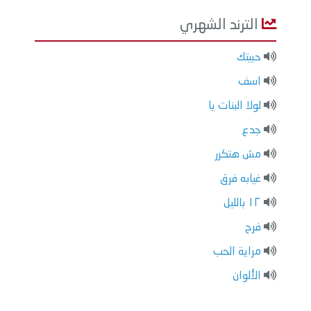
الترند الشهري
حبيتك
اسف
لولا البنات يا
جدع
مش هتكرر
غيابه فرق
١٢ بالليل
فرح
مراية الحب
الألوان