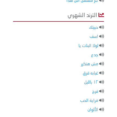
تتر مسلسل أش هذا
الترند الشهري
حبيتك
اسف
لولا البنات يا
جدع
مش هتكرر
غيابه فرق
١٢ بالليل
فرح
مراية الحب
الألوان