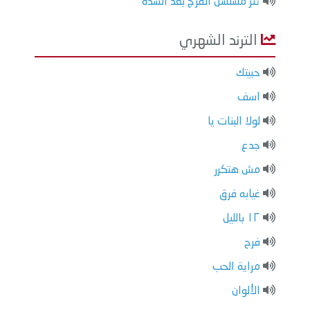
تتر مسلسل الفرج بعد الشدة
الترند الشهري
حبيتك
اسف
لولا البنات يا
جدع
مش هتكرر
غيابه فرق
١٢ بالليل
فرح
مراية الحب
الألوان