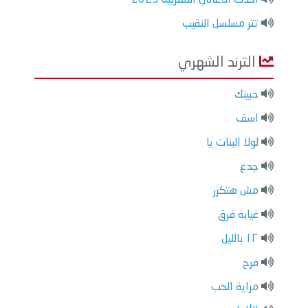
تتر مسلسل النقيب
الترند الشهري
حبيتك
اسف
لولا البنات يا
جدع
مش هتكرر
غيابه فرق
١٢ بالليل
فرح
مراية الحب