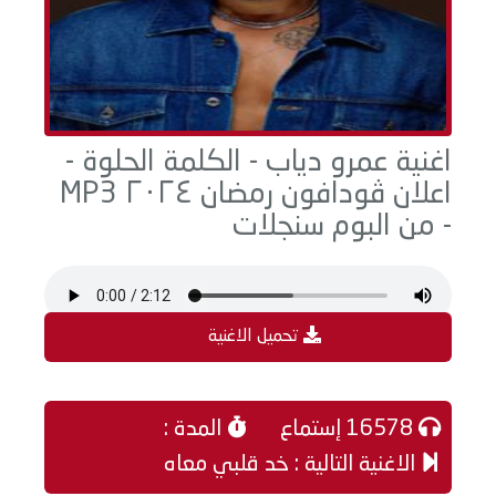
اغنية عمرو دياب - الكلمة الحلوة -
اعلان ڤودافون رمضان ٢٠٢٤ MP3
- من البوم سنجلات
تحميل الاغنية
16578 إستماع
المدة :
الاغنية التالية : خد قلبي معاه