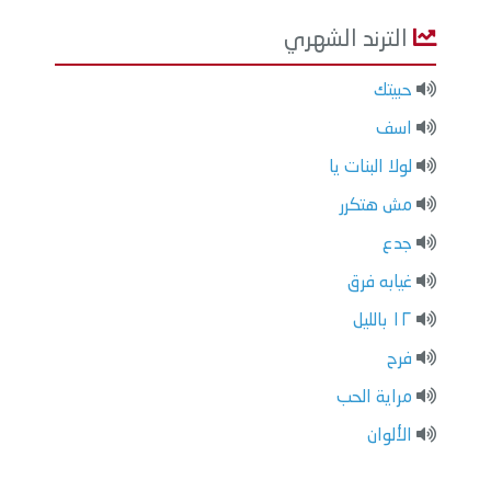
الترند الشهري
حبيتك
اسف
لولا البنات يا
مش هتكرر
جدع
غيابه فرق
١٢ بالليل
فرح
مراية الحب
الألوان