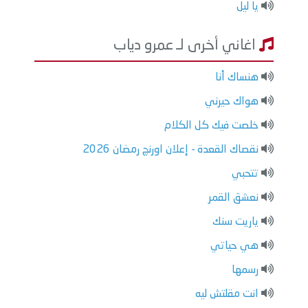
يا ليل
اغاني أخرى لـ عمرو دياب
هنساك أنا
هواك حيرني
خلصت فيك كل الكلام
نقصاك القعدة - إعلان اورنچ رمضان 2026
تتحبي
نعشق القمر
ياريت سنك
هي حياتي
رسمها
انت مقلتش ليه