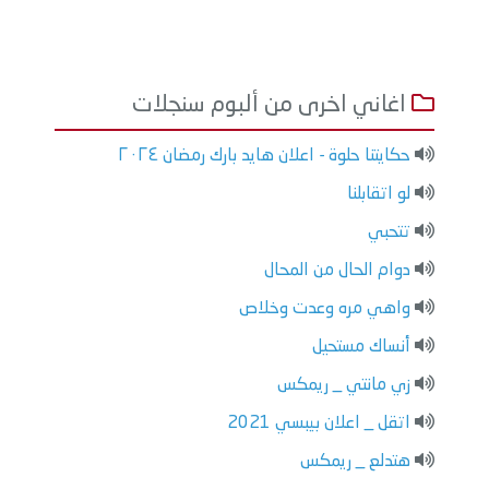
اغاني اخرى من ألبوم سنجلات
حكايتنا حلوة - اعلان هايد بارك رمضان ٢٠٢٤
لو اتقابلنا
تتحبي
دوام الحال من المحال
واهي مره وعدت وخلاص
أنساك مستحيل
زي مانتي _ ريمكس
اتقل _ اعلان بيبسي 2021
هتدلع _ ريمكس