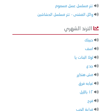
تتر مسلسل عسل مسموم
وائل الفشنى - تتر مسلسل الحشاشين
الترند الشهري
حبيتك
اسف
لولا البنات يا
جدع
مش هتكرر
غيابه فرق
١٢ بالليل
فرح
مراية الحب