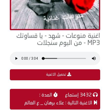
اغنية منوعات - شهد - يا قساوتك
MP3 - من البوم سنجلات
تحميل الاغنية
3432 إستماع
المدة :
الاغنية التالية : علاء برهان _ ع العالم