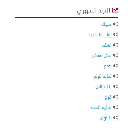
الترند الشهري
حبيتك
لولا البنات يا
اسف
مش هتكرر
جدع
غيابه فرق
١٢ بالليل
فرح
مراية الحب
الألوان