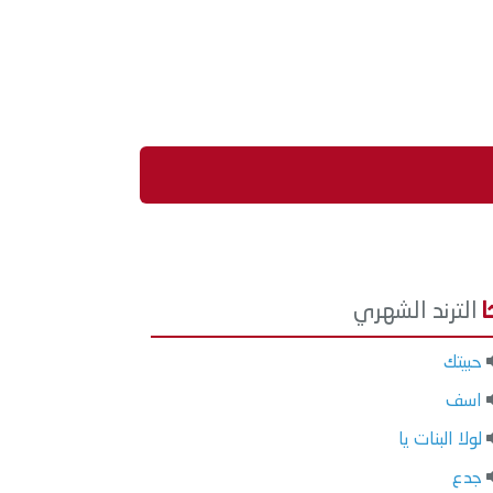
الترند الشهري
حبيتك
اسف
لولا البنات يا
جدع