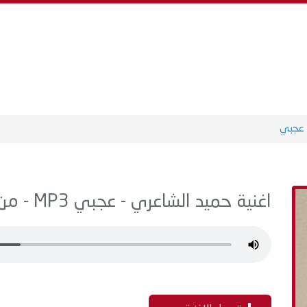
عجبي
اغنية حميد الشاعري - عجبي MP3 - من البوم قشر البندق