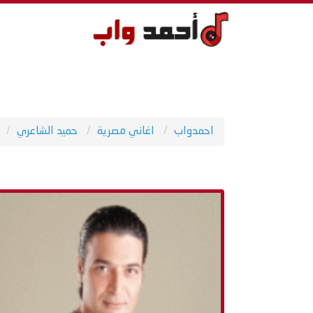
احمدواب
اغاني مصرية
حميد الشاعري