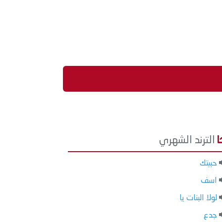
الترند الشهري
حبيتك
اسف
لولا البنات يا
جدع