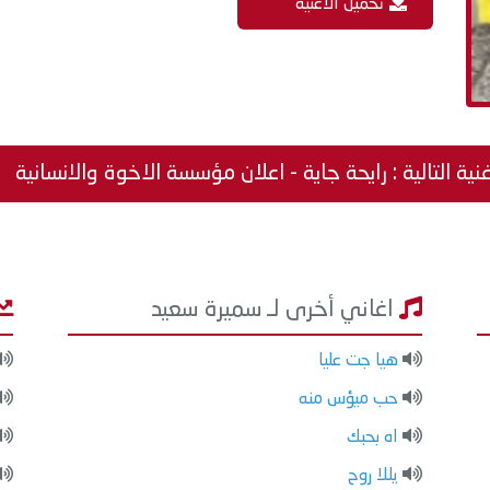
تحميل الاغنية
نية التالية : رايحة جاية - اعلان مؤسسة الاخوة والانسانية
اغاني أخرى لـ سميرة سعيد
هيا جت عليا
حب ميؤس منه
اه بحبك
يللا روح