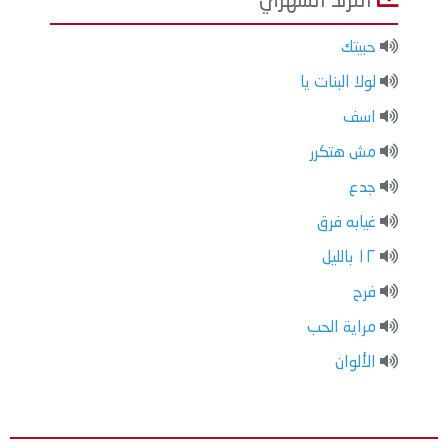
الترند الشهري
حبيتك
لولا البنات يا
اسف
مش هتكرر
جدع
غيابه فرق
١٢ بالليل
فرح
مراية الحب
الألوان