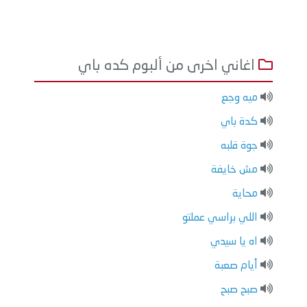
اغاني اخرى من ألبوم كده باي
ميه وجع
كدة باي
جوة قلبه
مش خايفة
محاية
اللي براسي عملتو
اه يا سيدي
أيام صعبة
صبح صبح