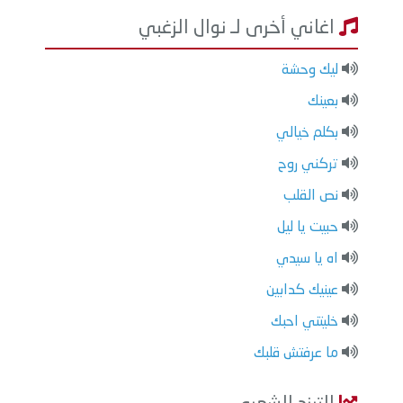
اغاني أخرى لـ نوال الزغبي
ليك وحشة
بعينك
بكلم خيالي
تركني روح
نص القلب
حبيت يا ليل
اه يا سيدي
عينيك كدابين
خليتني احبك
ما عرفتش قلبك