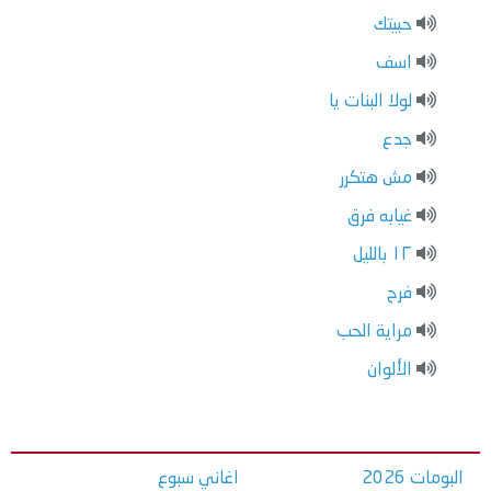
حبيتك
اسف
لولا البنات يا
جدع
مش هتكرر
غيابه فرق
١٢ بالليل
فرح
مراية الحب
الألوان
البومات 2026
اغاني سبوع