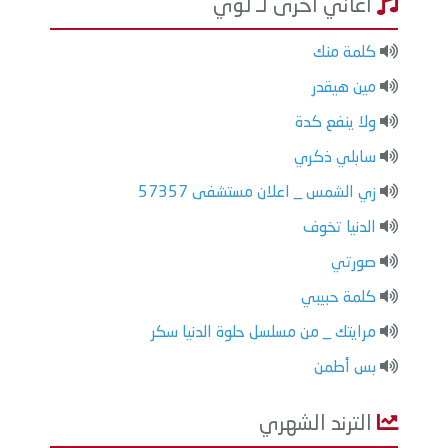
اغاني أخرى لـ لؤي
كلمة منك
مين هيقدر
ولا ينفع كدة
سابلي ذكري
زي الشمس _ اعلان مستشفى 57357
الدنيا تخوف
صورتي
كلمة حبيبي
مرايتك _ من مسلسل حلوة الدنيا سكر
بس أطمن
الترند الشهري