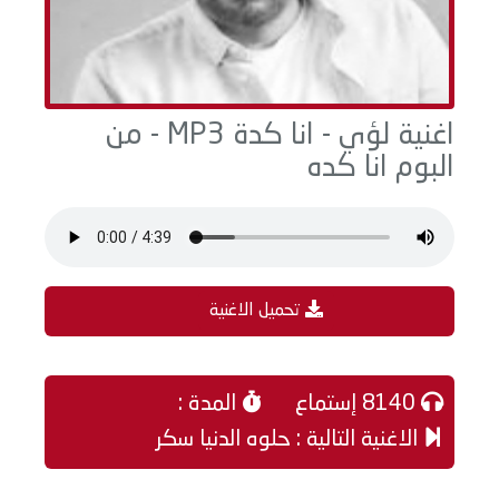
اغنية لؤي - انا كدة MP3 - من
البوم انا كده
تحميل الاغنية
8140 إستماع
المدة :
الاغنية التالية : حلوه الدنيا سكر