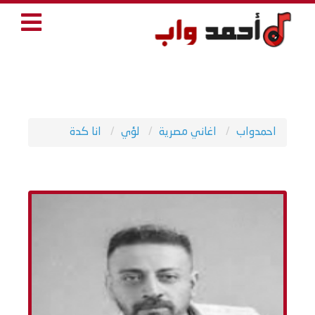
احمدواب
اغاني مصرية
لؤي
انا كدة