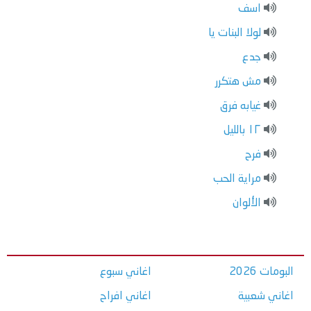
اسف
لولا البنات يا
جدع
مش هتكرر
غيابه فرق
١٢ بالليل
فرح
مراية الحب
الألوان
البومات 2026
اغاني سبوع
اغاني شعبية
اغاني افراح