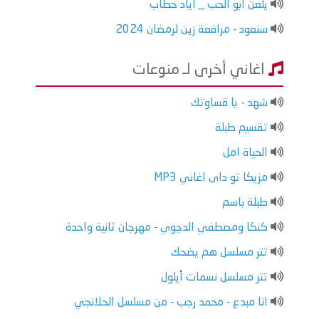
يلعن ابو الحب _ اياد حطاب
سنعود - مرافعة زين لرمضان 2024
اغاني أخرى لـ منوعات
شهد - يا قساوتك
تقسيم طبلة
الحياة امل
مزيكا تو داى اغاني MP3
طبلة باسم
كنكا ومصطفي الدجوي - مهرجان ثانية واحدة
تتر مسلسل هم يضحك
تتر مسلسل نسمات أيلول
انا مبدع - محمد رجب - من مسلسل الحلانجي