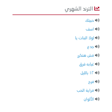
الترند الشهري
حبيتك
اسف
لولا البنات يا
جدع
مش هتكرر
غيابه فرق
١٢ بالليل
فرح
مراية الحب
الألوان