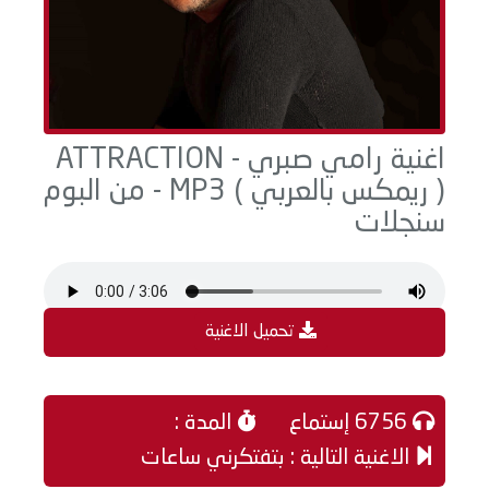
اغنية رامي صبري - ATTRACTION
( ريمكس بالعربي ) MP3 - من البوم
سنجلات
تحميل الاغنية
6756 إستماع
المدة :
الاغنية التالية : بتفتكرني ساعات