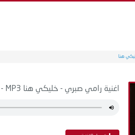
يكي هنا
اغنية رامي صبري - خليكي هنا MP3 - من البوم القمر