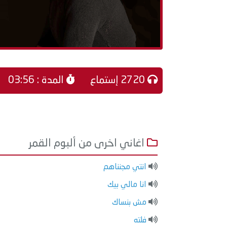
2720 إستماع
المدة : 03:56
اغاني اخرى من ألبوم القمر
انتي مجنناهم
انا مالي بيك
مش بنساك
فلته