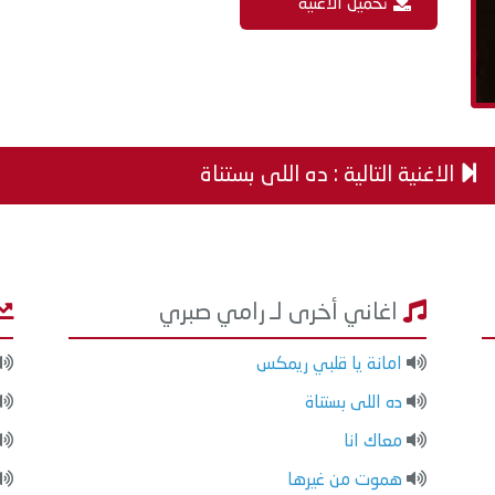
تحميل الاغنية
الاغنية التالية : ده اللى بستناة
اغاني أخرى لـ رامي صبري
امانة يا قلبي ريمكس
ده اللى بستناة
معاك انا
هموت من غيرها