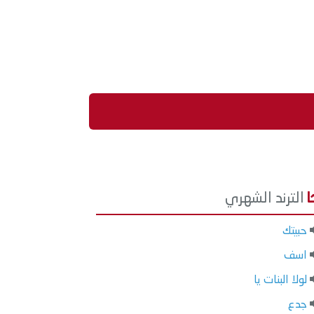
الترند الشهري
حبيتك
اسف
لولا البنات يا
جدع