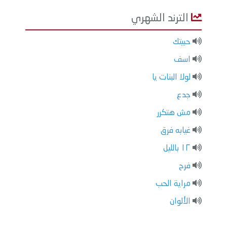
الترند الشهري
حبيتك
اسف
لولا البنات يا
جدع
مش هتكرر
غيابه فرق
١٢ بالليل
فرح
مراية الحب
الألوان