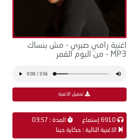
اغنية رامي صبري - مش بنساك
MP3 - من البوم القمر
تحميل الاغنية
6910 إستماع
المدة : 03:57
الاغنية التالية : حكاية حبنا