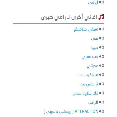
ايامي
اغاني أخرى لـ رامي صبري
ميدلي فلامنكو
هي
حبينا
حب عمري
عجبتني
مستغرب انت
يا بختي بيه
ليك غلاوة عندي
الراجل
ATTRACTION ( ريمكس بالعربي )