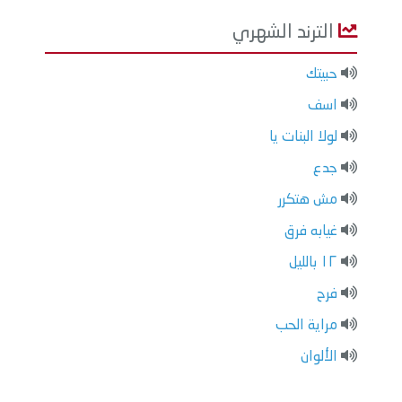
الترند الشهري
حبيتك
اسف
لولا البنات يا
جدع
مش هتكرر
غيابه فرق
١٢ بالليل
فرح
مراية الحب
الألوان