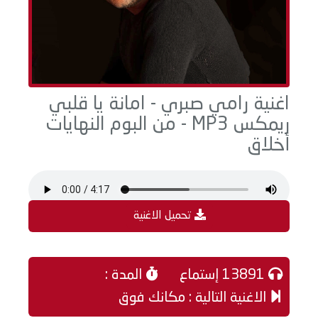
اغنية رامي صبري - امانة يا قلبي
ريمكس MP3 - من البوم النهايات
أخلاق
تحميل الاغنية
13891 إستماع
المدة :
الاغنية التالية : مكانك فوق