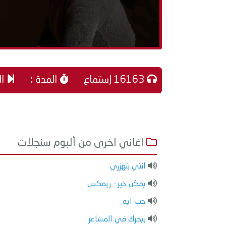
16163 إستماع
المدة :
ال
اغاني اخرى من ألبوم سنجلات
انتي بتهزري
يمكن خير - ريمكس
حب ايه
بيحرك في المشاعر