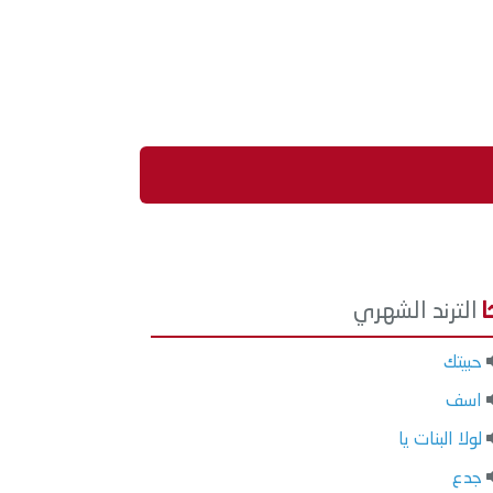
الترند الشهري
حبيتك
اسف
لولا البنات يا
جدع