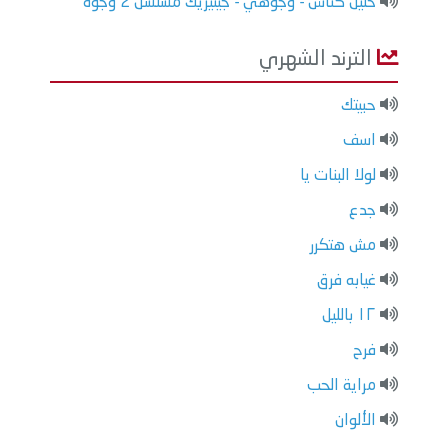
خليل كناش - وجوهي - جينيريك مسلسل 2 وجوه
الترند الشهري
حبيتك
اسف
لولا البنات يا
جدع
مش هتكرر
غيابه فرق
١٢ بالليل
فرح
مراية الحب
الألوان