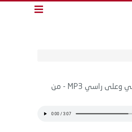
اغنية منوعات - احمد سلطان - على عيني وعلى راسي MP3 - من