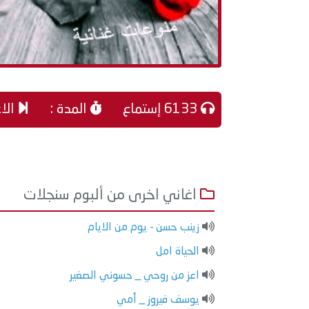
6133 إستماع
المدة :
الا
اغاني اخرى من ألبوم سنجلات
زينب حسن - يوم من الايام
الحياة امل
اعز من روحي _ حسوني الصغير
يوسف فيروز _ أمي