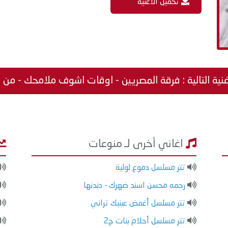
تحميل الاغنية
غنية التالية : فرقة المصريين - اوقات اشوف ملامحك - م
اغاني أخرى لـ منوعات
تتر مسلسل دموع لولية
رحمه محسن اسند ضهرك - دندنها
تتر مسلسل أغمض عينيك تراني
تتر مسلسل أحلام بنات ج2