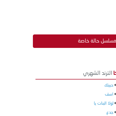
ن مسلسل حالة خاصة
الترند الشهري
حبيتك
اسف
لولا البنات يا
جدع